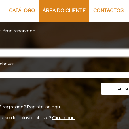
CATÁLOGO
ÁREA DO CLIENTE
CONTACTOS
a área reservada
r:
-chave:
Entra
á registado?
Registe-se aqui
u-se da palavra-chave?
Clique aqui